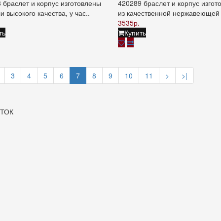
 браслет и корпус изготовлены
420289 браслет и корпус изгот
и высокого качества, у час..
из качественной нержавеющей 
3535р.
ть
Купить
3
4
5
6
7
8
9
10
11
>
>|