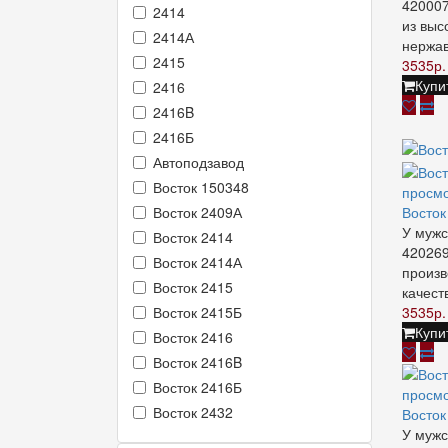
420007
2414
из выс
2414А
нержа
2415
3535р.
Купи
2416
2416B
2416Б
Автоподзавод
Восток 150348
просм
Восто
Восток 2409А
У мужс
Восток 2414
420269
Восток 2414А
произв
Восток 2415
качеств
3535р.
Восток 2415Б
Купи
Восток 2416
Восток 2416B
Восток 2416Б
просм
Восток 2432
Восто
У мужс