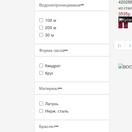
420288
Водонепроницаемые
из стал
3535р.
Купи
100 м
200 м
30 м
|<
<
Форма часов
Квадрат
Круг
Материал
Латунь
Нерж. сталь
Браслет