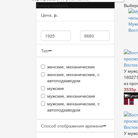
Фильтр товаров
Выбери
Цена,
р.
Мужс
Вост
Тип
просм
Восто
женские, механические
У мужс
женские, механические, с
160271
автоподзаводом
из про
мужские
3535р.
Купи
мужские, механические
мужские, механические, с
автоподзаводом
просм
Способ отображения времени
Восто
У мужс