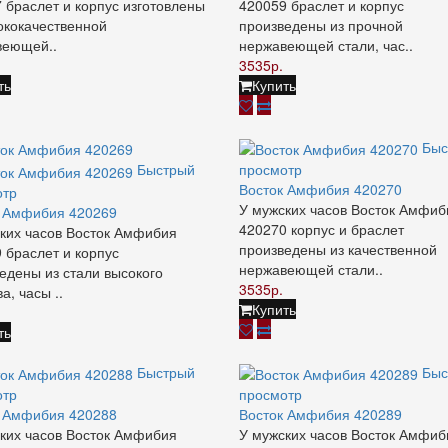
 браслет и корпус изготовлены
420059 браслет и корпус
ококачественной
произведены из прочной
веющей..
нержавеющей стали, час..
3535р.
ть
Купить
Быс
Быстрый
просмотр
Восток Амфибия 420270
отр
У мужских часов Восток Амфиб
к Амфибия 420269
420270 корпус и браслет
ких часов Восток Амфибия
произведены из качественной
 браслет и корпус
нержавеющей стали..
едены из стали высокого
3535р.
а, часы ..
Купить
ть
Быстрый
Быс
отр
просмотр
к Амфибия 420288
Восток Амфибия 420289
ких часов Восток Амфибия
У мужских часов Восток Амфиб