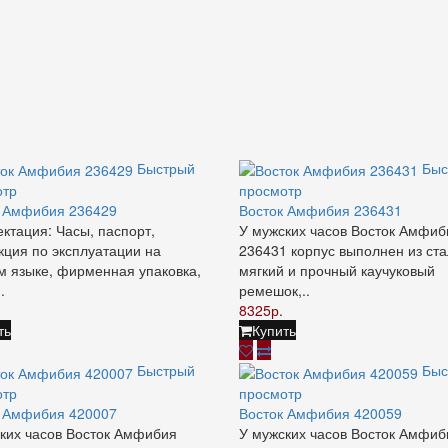
Быстрый
Быс
отр
просмотр
к Амфибия 236429
Восток Амфибия 236431
ктация: Часы, паспорт,
У мужских часов Восток Амфиб
кция по эксплуатации на
236431 корпус выполнен из ста
м языке, фирменная упаковка,
мягкий и прочный каучуковый
.
ремешок,..
8325р.
ть
Купить
Быстрый
Быс
отр
просмотр
к Амфибия 420007
Восток Амфибия 420059
ких часов Восток Амфибия
У мужских часов Восток Амфиб