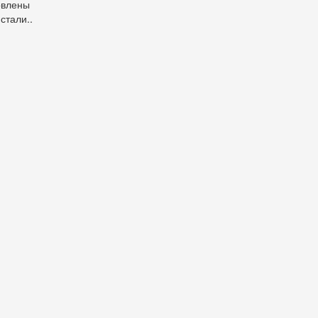
овлены
стали..