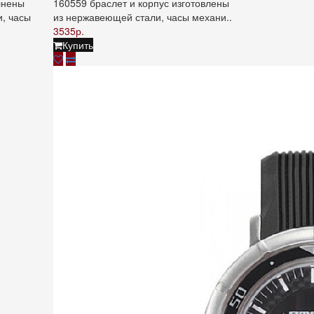
лнены
160559 браслет и корпус изготовлены
, часы
из нержавеющей стали, часы механи..
3535р.
Купить