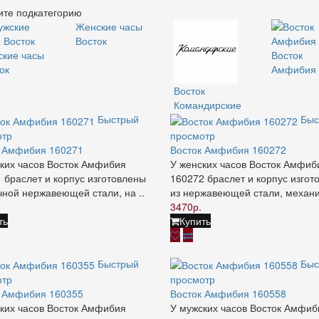
те подкатегорию
Женские часы
Восток
кие часы
Восток
ок
Амфибия
Восток
Командирские
Быстрый
Быс
отр
просмотр
к Амфибия 160271
Восток Амфибия 160272
ких часов Восток Амфибия
У женских часов Восток Амфиб
 браслет и корпус изготовлены
160272 браслет и корпус изгот
чной нержавеющей стали, на ..
из нержавеющей стали, механи
3470р.
ть
Купить
Быстрый
Быс
отр
просмотр
к Амфибия 160355
Восток Амфибия 160558
ких часов Восток Амфибия
У мужских часов Восток Амфиб