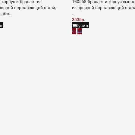
 корпус и браслет из
160558 браслет и корпус выпо
венной нержавеющей стали,
из прочной нержавеющей стали
набж..
..
3535р.
ть
Купить