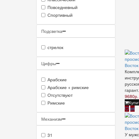
Повседневный
Спортивный
Подсветка
стрелок
просм
Цифры
Восто
Компле
инстру
Арабские
русско
Арабские + римские
гарант.
Отсутствуют
9680р.
Купи
Римские
Механизм
просм
Восто
У мужс
31