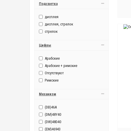
Подсветка
дисплея
дисплея, стрелок
стрелок
Цифры
Арабские
Арабские + римские
Отсутствуют
Римские
Механизм
(DB)46A
(DM)48Y40
(DW)48D40
(EM)46943