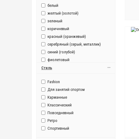
белый
желтый (золотой)
зеленый
коричневый
красный (оранжевый)
серебряный (серый, металлик)
синий (голубой)
фиолетовый
черный
Стиль
Fashion
Для занятий спортом
Карманные
Классический
Повседневный
Ретро
Спортивный