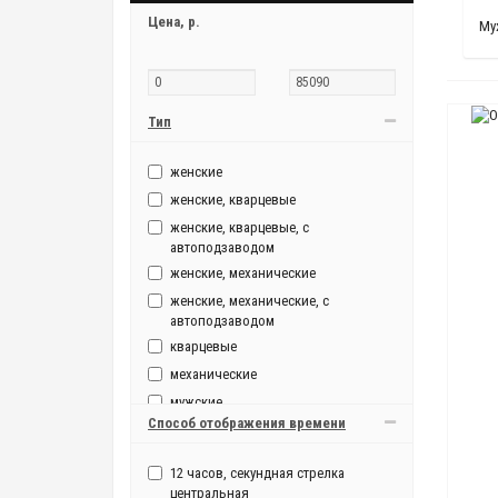
Цена,
р.
Му
Тип
женские
женские, кварцевые
женские, кварцевые, с
автоподзаводом
женские, механические
женские, механические, с
автоподзаводом
кварцевые
механические
мужские
Способ отображения времени
мужские, кварцевые
мужские, кварцевые, с
12 часов, секундная стрелка
автоподзаводом
центральная