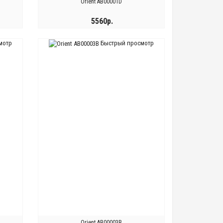
Orient AB00001D
5560р.
мотр
Быстрый просмотр
КУПИТЬ
Orient AB00003B