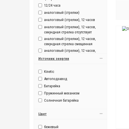
мужские, механические
12/24 часа
мужские, механические, с
аналоговый (стрелки)
автоподзаводом
аналоговый (стрелки), 12 часов
аналоговый (стрелки), 12 часов,
секундная стрелка отсутствует
аналоговый (стрелки), 12 часов,
секундная стрелка смещенная
аналоговый (стрелки), 12 часов,
секундная стрелка центральная
Источник энергии
аналоговый (стрелки), 12/24 часа
аналоговый (стрелки), 12/24 часа,
Kinetic
секундная стрелка смещенная
Автоподзавод
аналоговый (стрелки), 12/24 часа,
Батарейка
секундная стрелка центральная
аналоговый (стрелки), секундная
Пружинный механизм
стрелка центральная
Солнечная батарейка
Цвет
бежевый