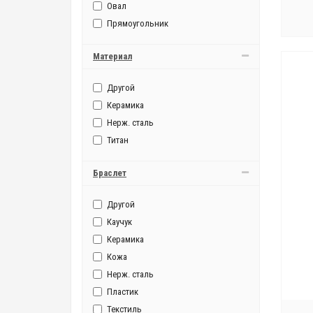
Овал
40751
Прямоугольник
40A50
40H60
Материал
40N52
40N5A
Другой
40P50
Керамика
40P51
Нерж. сталь
40R53
Титан
40R53 Orient
40R56
Браслет
40S60
Другой
40S62
Каучук
46943
Керамика
46943 Orient Automatic Movement
Кожа
46943(EM)
Нерж. сталь
46A40
Пластик
46B(ET)
Текстиль
46B40