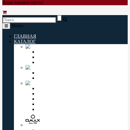
Ваша корзина пуста!
Меню
ГЛАВНАЯ
КАТАЛОГ
Q&Q
Мужские часы Q&Q
Женские часы Q&Q
Детские часы Q&Q
ORIENT
Мужские часы Orient
Женские часы Orient
CASIO
Мужские часы Casio
Женские часы Casio
Casio Pro Trek
Casio Edifice
Casio Baby-G
OMAX