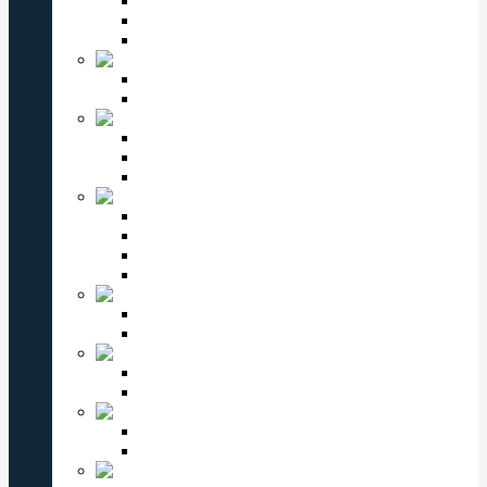
Мужские часы Omax
Женские часы Omax
Детские часы Omax
Romanson
Мужские часы Romanson
Женские часы Romanson
PERFECT
Мужские часы Perfect
Женские часы Perfect
Детские часы Perfect
ВОСТОК
Мужские часы Восток
Женские часы Восток
Восток Командирские
Восток Амфибия
VALERI
Мужские часы Valeri
Женские часы Valeri
ЗАРЯ
Мужские часы Заря
Женские часы Заря
КОМЕТА
Мужские часы Комета
Женские часы Комета
СЛАВА