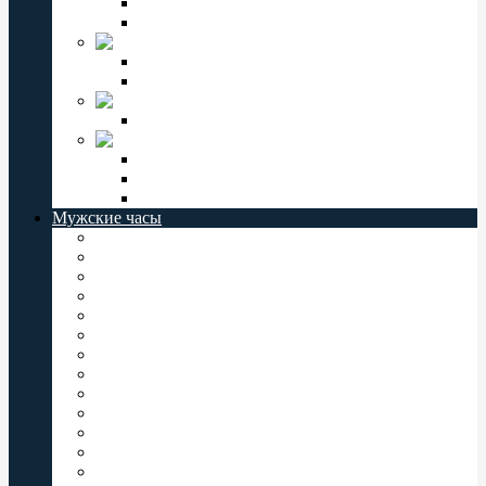
Мужские часы Слава
Женские часы Слава
Jordan Kerr
Женские часы Jordan Kerr
Мужские часы Jordan Kerr
VECTOR
Мужские часы Vector
СЕВЕР
Мужские часы Север
Женские часы Север
Север РОССИЯ
Мужские часы
Мужские часы Casio
Мужские часы Orient
Мужские часы Восток
Мужские часы Q&Q
Мужские часы Слава
Мужские часы Omax
Мужские часы Romanson
Мужские часы Perfect
Мужские часы Jordan Kerr
Мужские часы Vector
Мужские часы Valeri
Мужские часы Заря
Мужские часы Комета