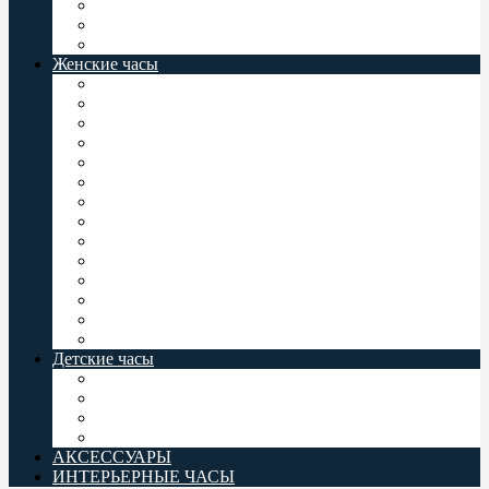
Мужские часы Север
Восток Командирские
Casio Baby-G
Женские часы
Женские часы Jordan Kerr
Женские часы Orient
Женские часы Casio
Женские часы Q&Q
Женские часы Omax
Женские часы Perfect
Женские часы Romanson
Женские часы Восток
Женские часы Слава
Женские часы Valeri
Женские часы Заря
Женские часы Комета
Женские часы Север
Casio Baby-G
Детские часы
Детские часы Q&Q
Детские часы Omax
Детские часы Perfect
Casio Baby-G
АКСЕССУАРЫ
ИНТЕРЬЕРНЫЕ ЧАСЫ