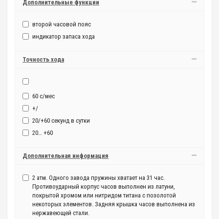
Дополнительные функции
второй часовой пояс
индикатор запаса хода
Точность хода
60 с/мес
+/
20/+60 секунд в сутки
20… +60
Дополнительная информация
2 атм. Одного завода пружины хватает на 31 час.
Противоударный корпус часов выполнен из латуни,
покрытой хромом или нитридом титана с позолотой
некоторых элементов. Задняя крышка часов выполнена из
нержавеющей стали.