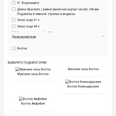
31. Водозащита
Длина браслета / ремня (включая корпус часов): 240 мм.
Подсветка в темноте: стрелки и индексы.
Запас хода 31 ч
Запас хода 38 ч
Количество камней – 31
Производители
Количество камней – 31.
Количество рубиновых камней:31. Длина браслета / ремня
Восток
(включая корпус часов): 240 мм
Механизм калибра 24 мм. Количество камней
ВЫБЕРИТЕ ПОДКАТЕГОРИЮ
Страна производства Россия
Женские часы Восток
запас хода 31 час
Мужские часы Восток
запас хода 36 часов
запас хода не менее 36 часов
Восток Командирские
ручн.завод
Восток Амфибия