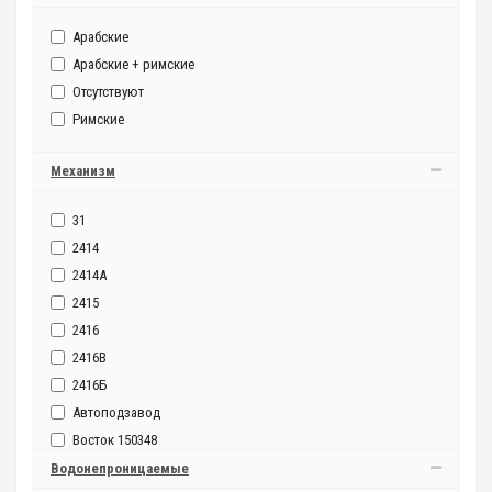
Арабские
Арабские + римские
Отсутствуют
Римские
Механизм
31
2414
2414А
2415
2416
2416B
2416Б
Автоподзавод
Восток 150348
Восток 2409А
Водонепроницаемые