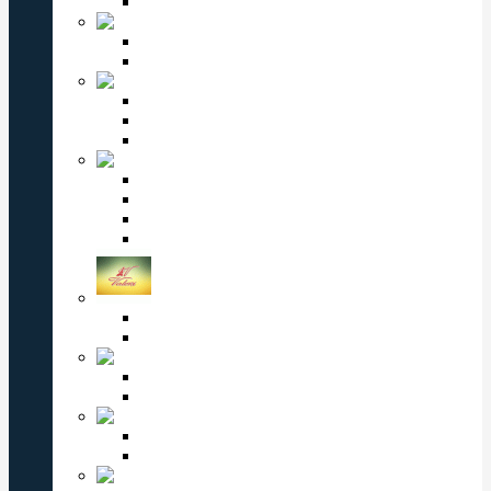
Детские часы Omax
Romanson
Мужские часы Romanson
Женские часы Romanson
PERFECT
Мужские часы Perfect
Женские часы Perfect
Детские часы Perfect
ВОСТОК
Мужские часы Восток
Женские часы Восток
Восток Командирские
Восток Амфибия
VALERI
Мужские часы Valeri
Женские часы Valeri
ЗАРЯ
Мужские часы Заря
Женские часы Заря
КОМЕТА
Мужские часы Комета
Женские часы Комета
СЛАВА