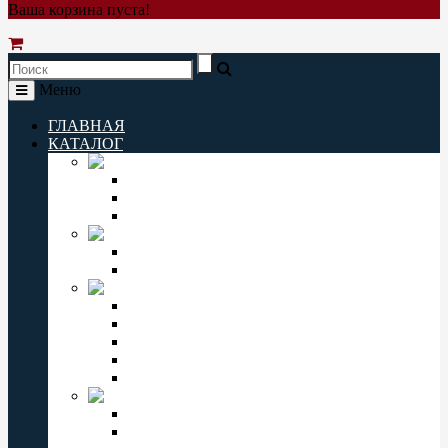
Ваша корзина пуста!
Меню
ГЛАВНАЯ
КАТАЛОГ
Q&Q
Мужские часы Q&Q
Женские часы Q&Q
Детские часы Q&Q
ORIENT
Мужские часы Orient
Женские часы Orient
CASIO
Мужские часы Casio
Женские часы Casio
Casio Pro Trek
Casio Edifice
Casio Baby-G
OMAX
Мужские часы Omax
Женские часы Omax