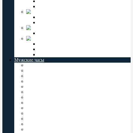
Мужские часы Слава
Женские часы Слава
Jordan Kerr
Женские часы Jordan Kerr
Мужские часы Jordan Kerr
VECTOR
Мужские часы Vector
СЕВЕР
Мужские часы Север
Женские часы Север
Север РОССИЯ
Мужские часы
Мужские часы Casio
Мужские часы Orient
Мужские часы Восток
Мужские часы Q&Q
Мужские часы Слава
Мужские часы Omax
Мужские часы Romanson
Мужские часы Perfect
Мужские часы Jordan Kerr
Мужские часы Vector
Мужские часы Valeri
Мужские часы Заря
Мужские часы Комета