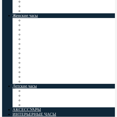
Мужские часы Север
Восток Командирские
Casio Baby-G
Женские часы
Женские часы Jordan Kerr
Женские часы Orient
Женские часы Casio
Женские часы Q&Q
Женские часы Omax
Женские часы Perfect
Женские часы Romanson
Женские часы Восток
Женские часы Слава
Женские часы Valeri
Женские часы Заря
Женские часы Комета
Женские часы Север
Casio Baby-G
Детские часы
Детские часы Q&Q
Детские часы Omax
Детские часы Perfect
Casio Baby-G
АКСЕССУАРЫ
ИНТЕРЬЕРНЫЕ ЧАСЫ