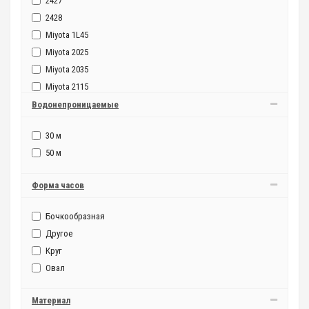
2427
2428
Miyota 1L45
Miyota 2025
Miyota 2035
Miyota 2115
Miyota 8215
Водонепроницаемые
Miyota GM10
30 м
Miyota gm15
50 м
OS21Miyota
Форма часов
Бочкообразная
Другое
Круг
Овал
Материал