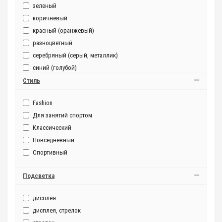
зеленый
коричневый
красный (оранжевый)
разноцветный
серебряный (серый, металлик)
синий (голубой)
фиолетовый
Стиль
черный
Fashion
Для занятий спортом
Классический
Повседневный
Спортивный
Подсветка
дисплея
дисплея, стрелок