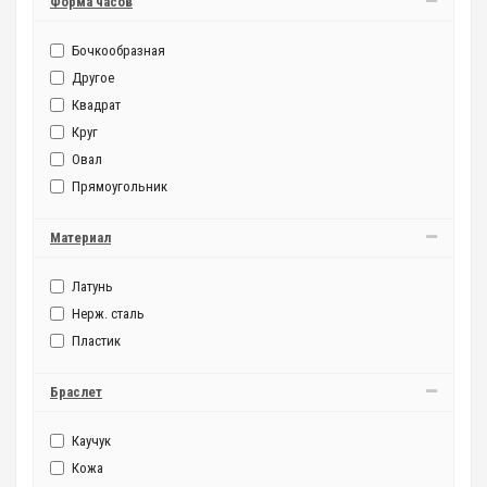
Форма часов
Бочкообразная
Другое
Квадрат
Круг
Овал
Прямоугольник
Материал
Латунь
Нерж. сталь
Пластик
Браслет
Каучук
Кожа