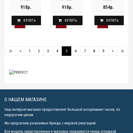
918р.
918р.
854р.
КУПИТЬ
КУПИТЬ
КУПИТЬ
|<
<
1
2
3
4
5
6
7
8
9
>
>|
О НАШЕМ МАГАЗИНЕ
Наш интернет-магазин предоставляет большой ассортимент часов, по
недорогим ценам.
Мы предлагаем узнаваемые бренды с мировой репутацией.
Все модели, представленные в магазине, проверяются перед отправкой