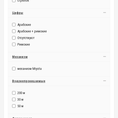
стрелок
Цифры
Арабские
Арабские + римские
Отсутствуют
Римские
Механизм
механизм Miyota
Водонепроницаемые
200 м
30 м
50 м