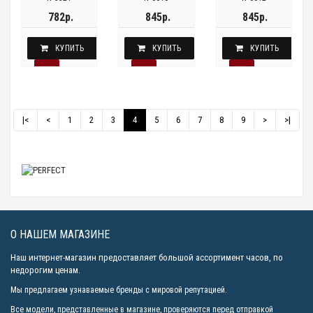
782р.
845р.
845р.
КУПИТЬ
КУПИТЬ
КУПИТЬ
|<
<
1
2
3
4
5
6
7
8
9
>
>|
О НАШЕМ МАГАЗИНЕ
Наш интернет-магазин предоставляет большой ассортимент часов, по
недорогим ценам.
Мы предлагаем узнаваемые бренды с мировой репутацией.
Все модели, представленные в магазине, проверяются перед отправкой