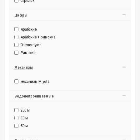
стрелок
Цифры
Арабские
Арабские + римские
Отсутствуют
Римские
Механизм
механизм Miyota
Водонепроницаемые
200 м
30 м
50 м