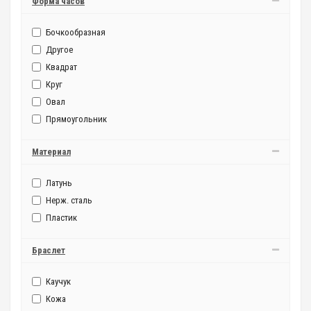
Форма часов
Бочкообразная
Другое
Квадрат
Круг
Овал
Прямоугольник
Материал
Латунь
Нерж. сталь
Пластик
Браслет
Каучук
Кожа