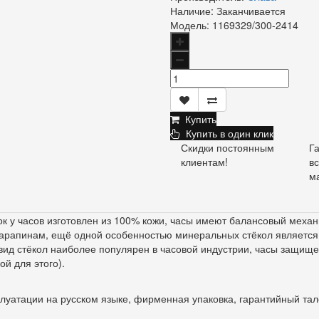
Наличие:
Заканчивается
Модель:
1169329/300-2414
Купить
Купить в один клик
Скидки постоянным
Г
клиентам!
в
м
 у часов изготовлен из 100% кожи, часы имеют балансовый механизм
 царапинам, ещё одной особенностью минеральных стёкол является 
ид стёкол наиболее популярен в часовой индустрии, часы защищен
й для этого).
плуатации на русском языке, фирменная упаковка, гарантийный тал