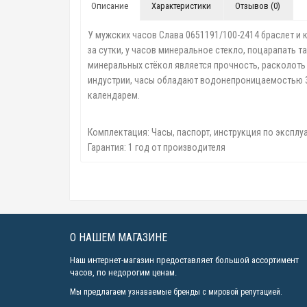
Описание
Характеристики
Отзывов (0)
У мужских часов Слава 0651191/100-2414 браслет и 
за сутки, у часов минеральное стекло, поцарапать 
минеральных стёкол является прочность, расколоть
индустрии, часы обладают водонепроницаемостью 30 
календарем.
Комплектация: Часы, паспорт, инструкция по эксплу
Гарантия: 1 год от производителя
О НАШЕМ МАГАЗИНЕ
Наш интернет-магазин предоставляет большой ассортимент
часов, по недорогим ценам.
Мы предлагаем узнаваемые бренды с мировой репутацией.