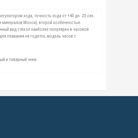
гулятором хода, точность хода от +40 до -20 сек.
сти минералов Мооса), второй особенностью
нный вид стёкол наиболее популярен в часовой
для плавания не годятся, модель часов с
ый и товарный чеки.