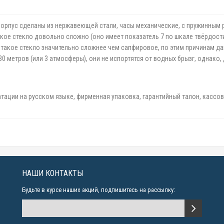
корпус сделаны из нержавеющей стали, часы механические, с пружинным ре
такое стекло довольно сложно (оно имеет показатель 7 по шкале твёрдо
 такое стекло значительно сложнее чем сапфировое, по этим причинам да
метров (или 3 атмосферы), они не испортятся от водных брызг, однако, 
атации на русском языке, фирменная упаковка, гарантийный талон, кассов
НАШИ КОНТАКТЫ
Будьте в курсе наших акций, подпишитесь на рассылку: