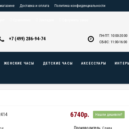
 магазине
Доставка и оплата
Политика конфиденциальности
птовикам
Контакты
унт
Сравнение
Закладки
Оформить заказ
ПН-ПТ: 10:00-20:00
+7 (499) 286-94-74
СБ-ВС: 11:00-16:00
ЖЕНСКИЕ ЧАСЫ
ДЕТСКИЕ ЧАСЫ
АКСЕССУАРЫ
ИНТЕР
6740р.
2414
Нашли дешевле?
Производитель:
Слава