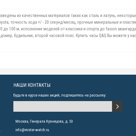
зведены из качественных материалов таких как сталь и латунь, некоторы
ta, точность хода +/ - 20 секунд/месяц, прочные минеральные и пластик
до 100 м, исполнение моделей от классики и спорта до fasion авангарда.
ндомер, будильник, второй часовой пояс. Купить часы Q&Q Вы можете у н
НАШИ КОНТАКТЫ
Будьте в курсе наших акций, подпишитесь на рассылку:
Москва, Генерала Кузнецова, д. 53
info@mister-watch.ru
у