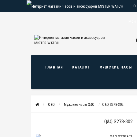
О
О
Мой 
ГЛАВНАЯ
КАТАЛОГ
МУЖСКИЕ ЧАСЫ
Q&Q
Мужские часы Q&Q
Q&Q S278-302
Q&Q S278-302