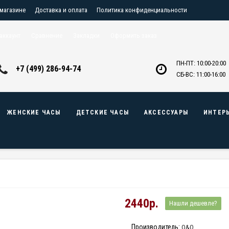
 магазине
Доставка и оплата
Политика конфиденциальности
птовикам
Контакты
аккаунт
Сравнение
Закладки
Оформить заказ
ПН-ПТ: 10:00-20:00
+7 (499) 286-94-74
СБ-ВС: 11:00-16:00
ЖЕНСКИЕ ЧАСЫ
ДЕТСКИЕ ЧАСЫ
АКСЕССУАРЫ
ИНТЕР
2440р.
Нашли дешевле?
Производитель:
Q&Q