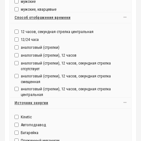
мужские
мужские, кварцевые
мужские, кварцевые, с автоподзаводом
Способ отображения времени
мужские, механические
12 часов, секундная стрелка центральная
мужские, механические, с автоподзаводом
12/24 часа
аналоговый (стрелки)
аналоговый (стрелки), 12 часов
аналоговый (стрелки), 12 часов, секундная стрелка
отсутствует
аналоговый (стрелки), 12 часов, секундная стрелка
смещенная
аналоговый (стрелки), 12 часов, секундная стрелка
центральная
аналоговый (стрелки), 12/24 часа
Источник энергии
аналоговый (стрелки), 12/24 часа, секундная стрелка
смещенная
Kinetic
аналоговый (стрелки), 12/24 часа, секундная стрелка
Автоподзавод
центральная
Батарейка
аналоговый (стрелки), секундная стрелка центральная
Пружинный механизм