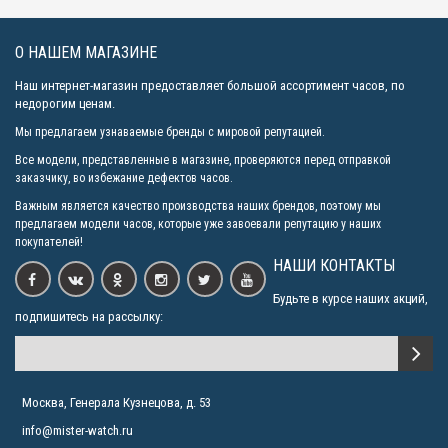
секунды» и ручной завод
силуэт птицы на циферблате меняется каждый день в
О НАШЕМ МАГАЗИНЕ
течение 7 дней
Наш интернет-магазин предоставляет большой ассортимент часов, по
срок работы батарейки
недорогим ценам.
срок службы батареи 3 года
Мы предлагаем узнаваемые бренды с мировой репутацией.
срок службы батареи 3 года; элемент питания N SR920SW
Все модели, представленные в магазине, проверяются перед отправкой
срок службы батареи 3 года; элемент питания N SR927W
заказчику, во избежание дефектов часов.
срок службы батарей 3 года
Важным является качество производства наших брендов, поэтому мы
стекло с квадратными гранями; запас хода более 40 часов
предлагаем модели часов, которые уже завоевали репутацию у наших
точность хода не хуже
покупателей!
функция «стоп
НАШИ КОНТАКТЫ
хронограф; тахиметр; корпус и браслет с частичной
Будьте в курсе наших акций,
позолотой 10 мкм; срок службы батареи 3 года
подпишитесь на рассылку:
частота колебаний баланса 21 600 пк/час запас хода более
40 часов. 22 рубиновых камня. Возможность подзавода от
руки, остановка секундной стрелки для точной коррекции
времени.
Москва, Генерала Кузнецова, д. 53
ширина ремешка 24 мм
ширина ремешка 24 мм; запас хода 40 часов
info@mister-watch.ru