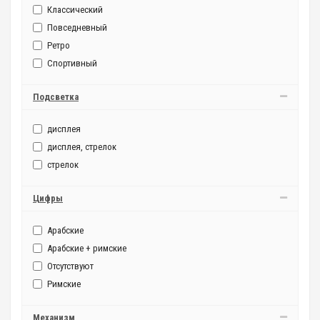
Классический
Повседневный
Ретро
Спортивный
Подсветка
дисплея
дисплея, стрелок
стрелок
Цифры
Арабские
Арабские + римские
Отсутствуют
Римские
Механизм