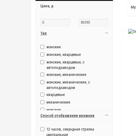
Цена,
р.
Му
Тип
женские
женские, кварцевые
женские, кварцевые, с
автоподзаводом
женские, механические
женские, механические, с
автоподзаводом
кварцевые
механические
мужские
Способ отображения времени
мужские, кварцевые
мужские, кварцевые, с
12 часов, секундная стрелка
автоподзаводом
центральная