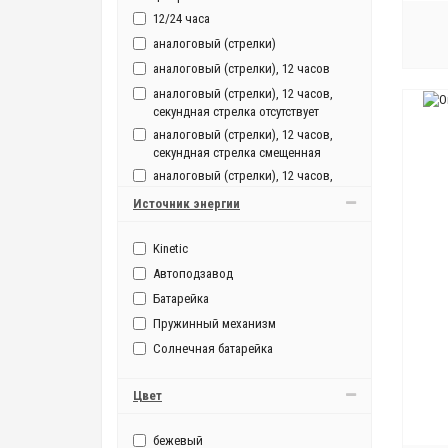
мужские, механические
12/24 часа
мужские, механические, с
аналоговый (стрелки)
автоподзаводом
аналоговый (стрелки), 12 часов
аналоговый (стрелки), 12 часов,
секундная стрелка отсутствует
аналоговый (стрелки), 12 часов,
секундная стрелка смещенная
аналоговый (стрелки), 12 часов,
секундная стрелка центральная
Источник энергии
аналоговый (стрелки), 12/24 часа
аналоговый (стрелки), 12/24 часа,
Kinetic
секундная стрелка смещенная
Автоподзавод
аналоговый (стрелки), 12/24 часа,
Батарейка
секундная стрелка центральная
аналоговый (стрелки), секундная
Пружинный механизм
стрелка центральная
Солнечная батарейка
Цвет
бежевый