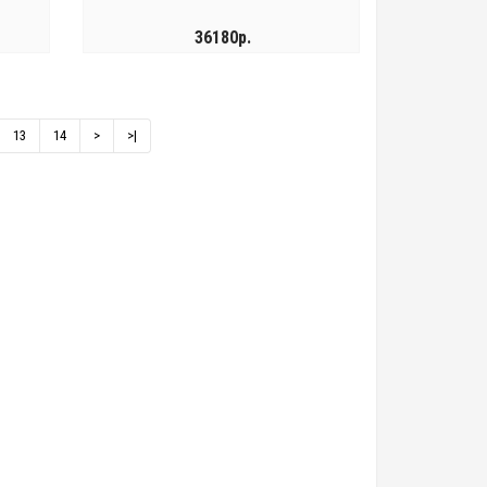
36180р.
КУПИТЬ
13
14
>
>|