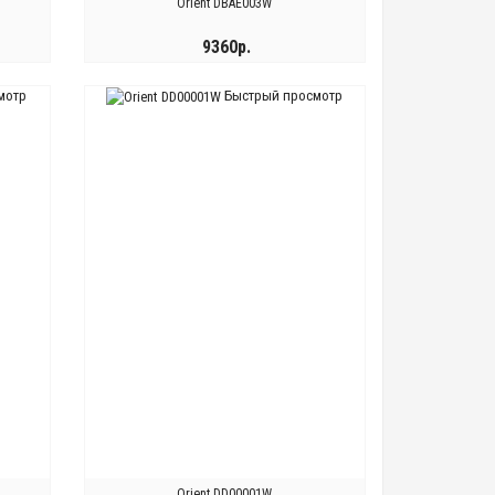
Orient DBAE003W
9360р.
мотр
Быстрый просмотр
КУПИТЬ
Orient DD00001W