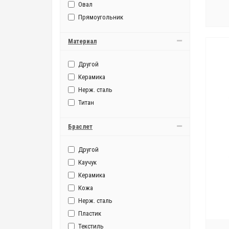
Овал
40751
Прямоугольник
40A50
40H60
Материал
40N52
40N5A
Другой
40P50
Керамика
40P51
Нерж. сталь
40R53
Титан
40R53 Orient
40R56
Браслет
40S60
Другой
40S62
Каучук
46943
Керамика
46943 Orient Automatic Movement
Кожа
46943(EM)
Нерж. сталь
46A40
Пластик
46B(ET)
Текстиль
46B40