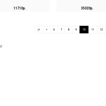
11710р.
35020р.
КУПИТЬ
КУПИТЬ
|<
<
6
7
8
9
10
11
12