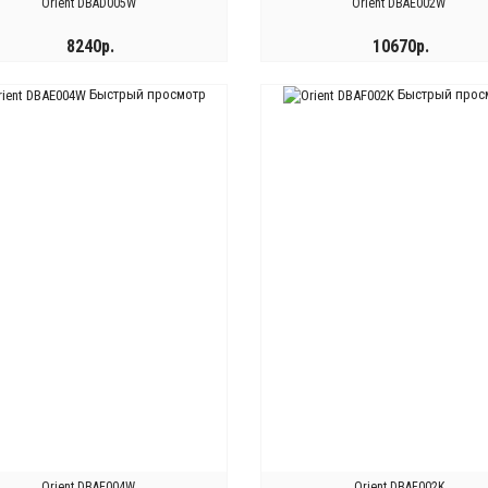
Orient DBAD005W
Orient DBAE002W
8240р.
10670р.
Быстрый просмотр
Быстрый прос
КУПИТЬ
КУПИТЬ
Orient DBAE004W
Orient DBAF002K