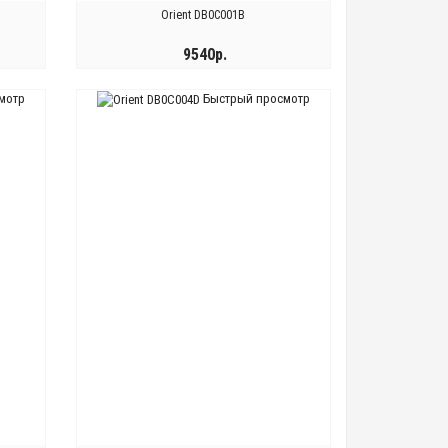
Orient DB0C001B
9540р.
мотр
Быстрый просмотр
КУПИТЬ