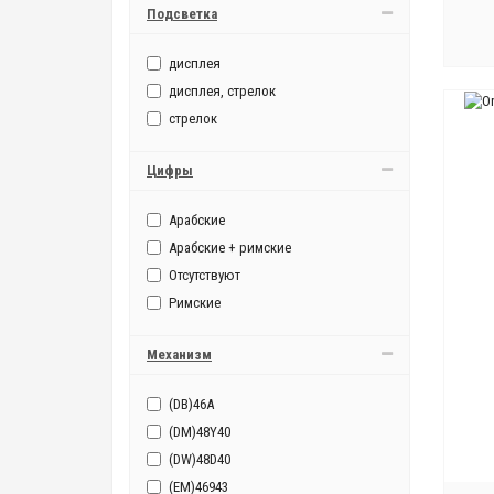
Подсветка
дисплея
дисплея, стрелок
стрелок
Цифры
Арабские
Арабские + римские
Отсутствуют
Римские
Механизм
(DB)46A
(DM)48Y40
(DW)48D40
(EM)46943