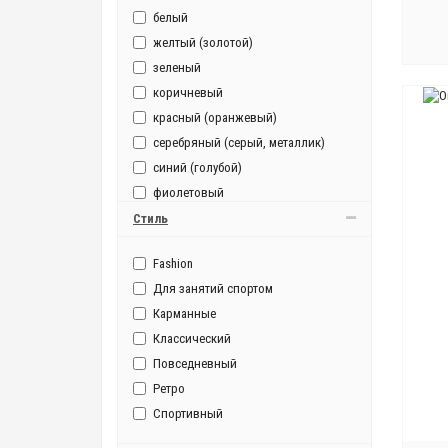
белый
желтый (золотой)
зеленый
коричневый
красный (оранжевый)
серебряный (серый, металлик)
синий (голубой)
фиолетовый
черный
Стиль
Fashion
Для занятий спортом
Карманные
Классический
Повседневный
Ретро
Спортивный