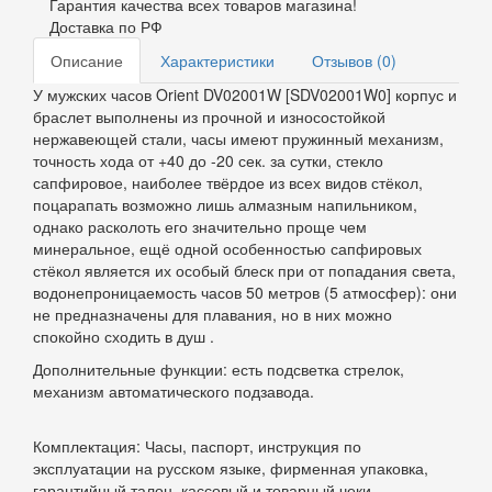
Гарантия качества всех товаров магазина!
Доставка по РФ
Описание
Характеристики
Отзывов (0)
У мужских часов Orient DV02001W [SDV02001W0] корпус и
браслет выполнены из прочной и износостойкой
нержавеющей стали, часы имеют пружинный механизм,
точность хода от +40 до -20 сек. за сутки, стекло
сапфировое, наиболее твёрдое из всех видов стёкол,
поцарапать возможно лишь алмазным напильником,
однако расколоть его значительно проще чем
минеральное, ещё одной особенностью сапфировых
стёкол является их особый блеск при от попадания света,
водонепроницаемость часов 50 метров (5 атмосфер): они
не предназначены для плавания, но в них можно
спокойно сходить в душ .
Дополнительные функции: есть подсветка стрелок,
механизм автоматического подзавода.
Комплектация: Часы, паспорт, инструкция по
эксплуатации на русском языке, фирменная упаковка,
гарантийный талон, кассовый и товарный чеки.