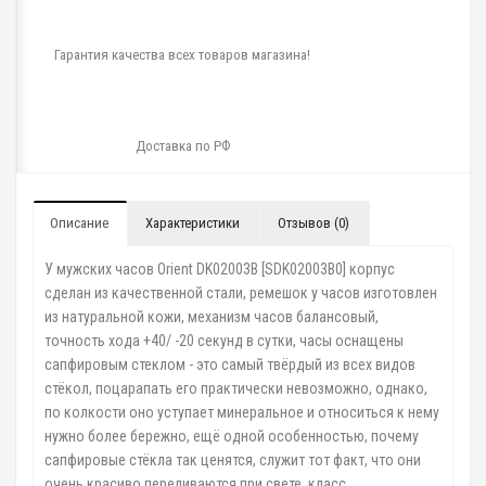
Гарантия качества всех товаров магазина!
Доставка по РФ
Описание
Характеристики
Отзывов (0)
У мужских часов Orient DK02003B [SDK02003B0] корпус
сделан из качественной стали, ремешок у часов изготовлен
из натуральной кожи, механизм часов балансовый,
точность хода +40/ -20 секунд в сутки, часы оснащены
сапфировым стеклом - это самый твёрдый из всех видов
стёкол, поцарапать его практически невозможно, однако,
по колкости оно уступает минеральное и относиться к нему
нужно более бережно, ещё одной особенностью, почему
сапфировые стёкла так ценятся, служит тот факт, что они
очень красиво переливаются при свете, класс