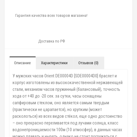
Гарантия качества всех товаров магазина!
Доставка по РФ
Описание
Характеристики
Отзывов (0)
У мужских часов Orient DE00004D [SDE00004D0] браслет и
корпус изготовлены из высококачественной нержавеющей
стали, механизм часов пружинный (балансовый), точность
хода от +40 до -20 сек. за сутки, часы оснащены
сапфировым стеклом, оно является самым твердым
(практически не царапается), но хрупким (может
расколоться) из всех видов стёкол, еще одно достоинство
– оно прекрасно переливается под лучами солнца, класс
водонепроницаемости 100м (10 атмосфер), в данных часах
можно плавать и нырять, однако не стоит погружаться с