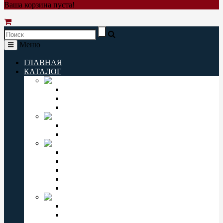
Ваша корзина пуста!
Меню
ГЛАВНАЯ
КАТАЛОГ
Q&Q
Мужские часы Q&Q
Женские часы Q&Q
Детские часы Q&Q
ORIENT
Мужские часы Orient
Женские часы Orient
CASIO
Мужские часы Casio
Женские часы Casio
Casio Pro Trek
Casio Edifice
Casio Baby-G
OMAX
Мужские часы Omax
Женские часы Omax