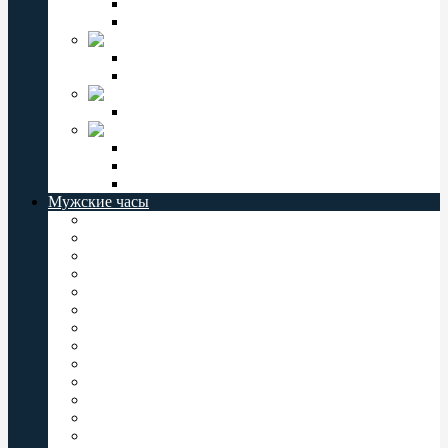
Мужские часы Слава
Женские часы Слава
Jordan Kerr
Женские часы Jordan Kerr
Мужские часы Jordan Kerr
VECTOR
Мужские часы Vector
СЕВЕР
Мужские часы Север
Женские часы Север
Север РОССИЯ
Мужские часы
Мужские часы Casio
Мужские часы Orient
Мужские часы Восток
Мужские часы Q&Q
Мужские часы Слава
Мужские часы Omax
Мужские часы Romanson
Мужские часы Perfect
Мужские часы Jordan Kerr
Мужские часы Vector
Мужские часы Valeri
Мужские часы Заря
Мужские часы Комета