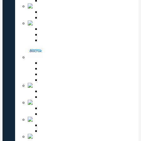
Детские часы Omax
Romanson
Мужские часы Romanson
Женские часы Romanson
PERFECT
Мужские часы Perfect
Женские часы Perfect
Детские часы Perfect
ВОСТОК
Мужские часы Восток
Женские часы Восток
Восток Командирские
Восток Амфибия
VALERI
Мужские часы Valeri
Женские часы Valeri
ЗАРЯ
Мужские часы Заря
Женские часы Заря
КОМЕТА
Мужские часы Комета
Женские часы Комета
СЛАВА