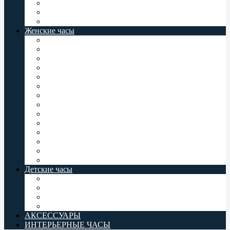
Мужские часы Север
Восток Командирские
Casio Baby-G
Женские часы
Женские часы Jordan Kerr
Женские часы Orient
Женские часы Casio
Женские часы Q&Q
Женские часы Omax
Женские часы Perfect
Женские часы Romanson
Женские часы Восток
Женские часы Слава
Женские часы Valeri
Женские часы Заря
Женские часы Комета
Женские часы Север
Casio Baby-G
Детские часы
Детские часы Q&Q
Детские часы Omax
Детские часы Perfect
Casio Baby-G
АКСЕССУАРЫ
ИНТЕРЬЕРНЫЕ ЧАСЫ