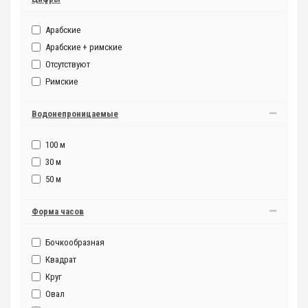
Арабские
Арабские + римские
Отсутствуют
Римские
Водонепроницаемые
100 м
30 м
50 м
Форма часов
Бочкообразная
Квадрат
Круг
Овал