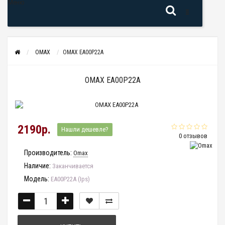
Меню
OMAX
OMAX EA00P22A
OMAX EA00P22A
2190р.
Нашли дешевле?
0 отзывов
Производитель:
Omax
Наличие:
Заканчивается
Модель:
EA00P22A (Ips)