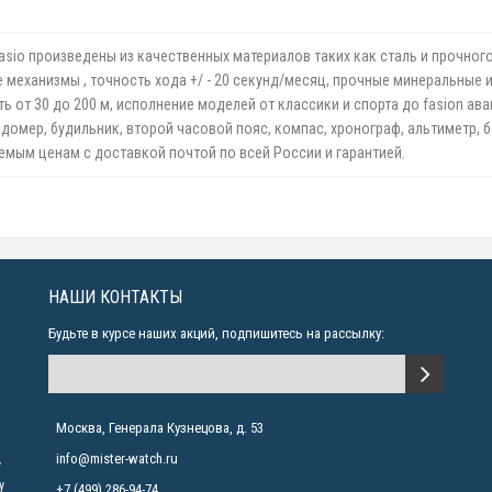
asio произведены из качественных материалов таких как сталь и прочно
механизмы , точность хода +/ - 20 секунд/месяц, прочные минеральные и
от 30 до 200 м, исполнение моделей от классики и спорта до fasion аван
домер, будильник, второй часовой пояс, компас, хронограф, альтиметр, б
емым ценам с доставкой почтой по всей России и гарантией.
НАШИ КОНТАКТЫ
Будьте в курсе наших акций, подпишитесь на рассылку:
Москва, Генерала Кузнецова, д. 53
info@mister-watch.ru
у
у
+7 (499) 286-94-74