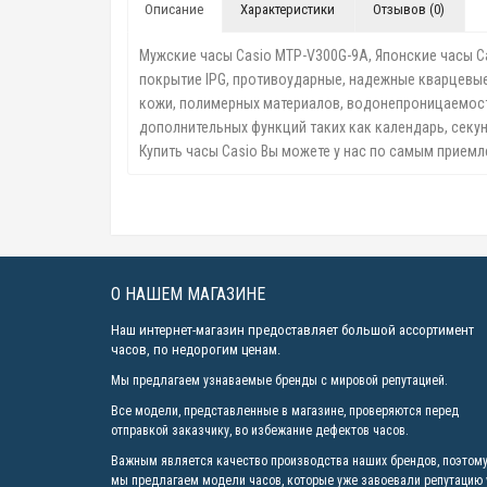
Описание
Характеристики
Отзывов (0)
Мужские часы Casio MTP-V300G-9A, Японские часы C
покрытие IPG, противоударные, надежные кварцевые 
кожи, полимерных материалов, водонепроницаемость 
дополнительных функций таких как календарь, секун
Купить часы Casio Вы можете у нас по самым приемл
О НАШЕМ МАГАЗИНЕ
Наш интернет-магазин предоставляет большой ассортимент
часов, по недорогим ценам.
Мы предлагаем узнаваемые бренды с мировой репутацией.
Все модели, представленные в магазине, проверяются перед
отправкой заказчику, во избежание дефектов часов.
Важным является качество производства наших брендов, поэтом
мы предлагаем модели часов, которые уже завоевали репутацию 