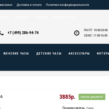
 магазине
Доставка и оплата
Политика конфиденциальности
птовикам
Контакты
аккаунт
Сравнение
Закладки
Оформить заказ
ПН-ПТ: 10:00-20:00
+7 (499) 286-94-74
СБ-ВС: 11:00-16:00
ЖЕНСКИЕ ЧАСЫ
ДЕТСКИЕ ЧАСЫ
АКСЕССУАРЫ
ИНТЕР
3885р.
9A
Нашли дешевле?
Производитель:
Casio