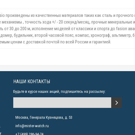
sio произведены из качественных материалов таких как сталь и прочного
механизмы , точность хода +/ - 20 секунд/месяц, прочные минеральные и
от 30 до 200 м, исполнение моделей от классики и спорта до fasion аван
домер, будильник, второй часовой пояс, компас, хронограф, альтиметр, б
емым ценам с доставкой почтой по всей России и гарантией.
НАШИ КОНТАКТЫ
Будьте в курсе наших акций, подпишитесь на рассылку:
Москва, Генерала Кузнецова, д. 53
info@mister-watch.ru
у
у
+7 (499) 286-94-74