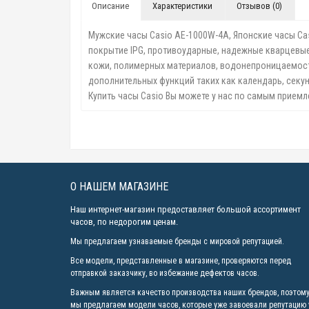
Описание
Характеристики
Отзывов (0)
Мужские часы Casio AE-1000W-4A, Японские часы Ca
покрытие IPG, противоударные, надежные кварцевые 
кожи, полимерных материалов, водонепроницаемость 
дополнительных функций таких как календарь, секун
Купить часы Casio Вы можете у нас по самым приемл
О НАШЕМ МАГАЗИНЕ
Наш интернет-магазин предоставляет большой ассортимент
часов, по недорогим ценам.
Мы предлагаем узнаваемые бренды с мировой репутацией.
Все модели, представленные в магазине, проверяются перед
отправкой заказчику, во избежание дефектов часов.
Важным является качество производства наших брендов, поэтом
мы предлагаем модели часов, которые уже завоевали репутацию 