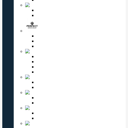
Romanson
Мужские часы Romanson
Женские часы Romanson
PERFECT
Мужские часы Perfect
Женские часы Perfect
Детские часы Perfect
ВОСТОК
Мужские часы Восток
Женские часы Восток
Восток Командирские
Восток Амфибия
VALERI
Мужские часы Valeri
Женские часы Valeri
ЗАРЯ
Мужские часы Заря
Женские часы Заря
КОМЕТА
Мужские часы Комета
Женские часы Комета
СЛАВА