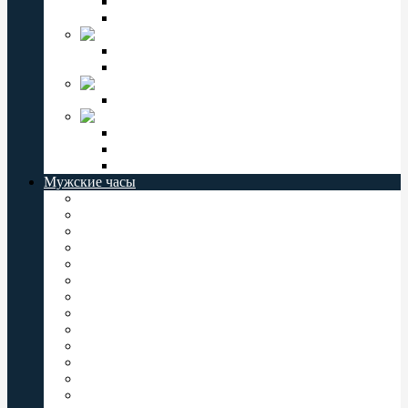
Мужские часы Слава
Женские часы Слава
Jordan Kerr
Женские часы Jordan Kerr
Мужские часы Jordan Kerr
VECTOR
Мужские часы Vector
СЕВЕР
Мужские часы Север
Женские часы Север
Север РОССИЯ
Мужские часы
Мужские часы Casio
Мужские часы Orient
Мужские часы Восток
Мужские часы Q&Q
Мужские часы Слава
Мужские часы Omax
Мужские часы Romanson
Мужские часы Perfect
Мужские часы Jordan Kerr
Мужские часы Vector
Мужские часы Valeri
Мужские часы Заря
Мужские часы Комета