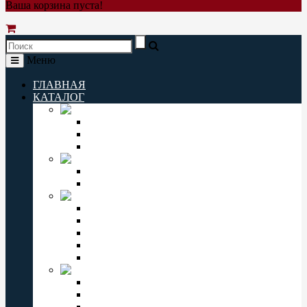
Ваша корзина пуста!
Меню
ГЛАВНАЯ
КАТАЛОГ
Q&Q
Мужские часы Q&Q
Женские часы Q&Q
Детские часы Q&Q
ORIENT
Мужские часы Orient
Женские часы Orient
CASIO
Мужские часы Casio
Женские часы Casio
Casio Pro Trek
Casio Edifice
Casio Baby-G
OMAX
Мужские часы Omax
Женские часы Omax
Детские часы Omax