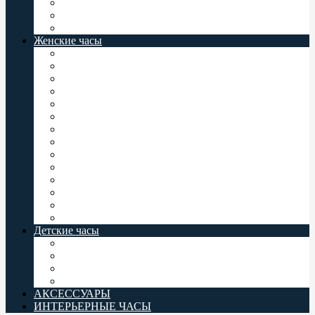
Мужские часы Север
Восток Командирские
Casio Baby-G
Женские часы
Женские часы Jordan Kerr
Женские часы Orient
Женские часы Casio
Женские часы Q&Q
Женские часы Omax
Женские часы Perfect
Женские часы Romanson
Женские часы Восток
Женские часы Слава
Женские часы Valeri
Женские часы Заря
Женские часы Комета
Женские часы Север
Casio Baby-G
Детские часы
Детские часы Q&Q
Детские часы Omax
Детские часы Perfect
Casio Baby-G
АКСЕССУАРЫ
ИНТЕРЬЕРНЫЕ ЧАСЫ