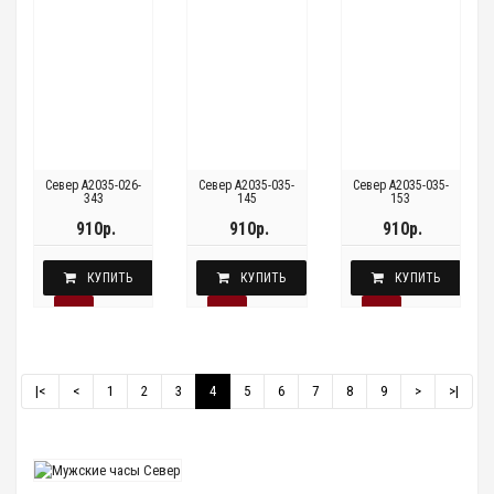
Север A2035-026-
Север A2035-035-
Север A2035-035-
343
145
153
910р.
910р.
910р.
КУПИТЬ
КУПИТЬ
КУПИТЬ
|<
<
1
2
3
4
5
6
7
8
9
>
>|