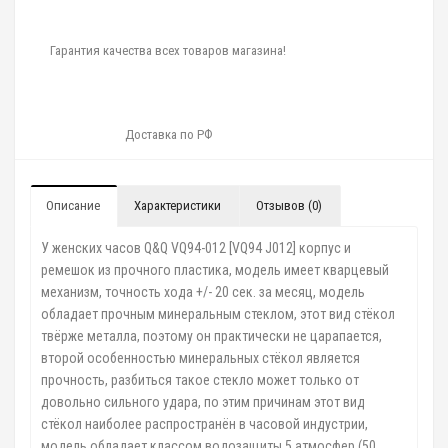
Гарантия качества всех товаров магазина!
Доставка по РФ
Описание
Характеристики
Отзывов (0)
У женских часов Q&Q VQ94-012 [VQ94 J012] корпус и
ремешок из прочного пластика, модель имеет кварцевый
механизм, точность хода +/- 20 сек. за месяц, модель
обладает прочным минеральным стеклом, этот вид стёкол
твёрже металла, поэтому он практически не царапается,
второй особенностью минеральных стёкол является
прочность, разбиться такое стекло может только от
довольно сильного удара, по этим причинам этот вид
стёкол наиболее распространён в часовой индустрии,
модель обладает классом водозащиты 5 атмосфер (50