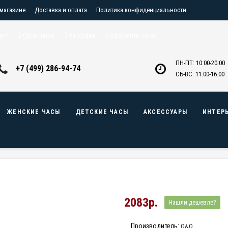
 магазине
Доставка и оплата
Политика конфиденциальности
птовикам
Контакты
унт
Сравнение
Закладки
Оформить заказ
ПН-ПТ: 10:00-20:00
+7 (499) 286-94-74
СБ-ВС: 11:00-16:00
ЖЕНСКИЕ ЧАСЫ
ДЕТСКИЕ ЧАСЫ
АКСЕССУАРЫ
ИНТЕР
2083р.
Нашли дешевле?
Производитель:
Q&Q