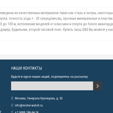
зведены из качественных материалов таких как сталь и латунь, некотор
ta, точность хода + - 20 секунд/месяц, прочные минеральные и пластико
до 100 м, исполнение моделей от классики и спорта до fasion авангарда.
ндомер, будильник, второй часовой пояс. Купить часы Q&Q Вы можете у н
НАШИ КОНТАКТЫ
Будьте в курсе наших акций, подпишитесь на рассылку:
Москва, Генерала Кузнецова, д. 53
info@mister-watch.ru
у
у
+7 (499) 286-94-74