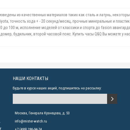
зведены из качественных материалов таких как сталь и латунь, некотор
ta, точность хода + - 20 секунд/месяц, прочные минеральные и пластико
до 100 м, исполнение моделей от классики и спорта до fasion авангарда.
ндомер, будильник, второй часовой пояс. Купить часы Q&Q Вы можете у н
НАШИ КОНТАКТЫ
Будьте в курсе наших акций, подпишитесь на рассылку:
Москва, Генерала Кузнецова, д. 53
info@mister-watch.ru
у
у
+7 (499) 286-94-74