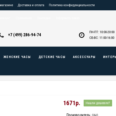
 магазине
Доставка и оплата
Политика конфиденциальности
птовикам
Контакты
аккаунт
Сравнение
Закладки
Оформить заказ
ПН-ПТ: 10:00-20:00
+7 (499) 286-94-74
СБ-ВС: 11:00-16:00
ЖЕНСКИЕ ЧАСЫ
ДЕТСКИЕ ЧАСЫ
АКСЕССУАРЫ
ИНТЕР
1671р.
Нашли дешевле?
Производитель:
Q&Q