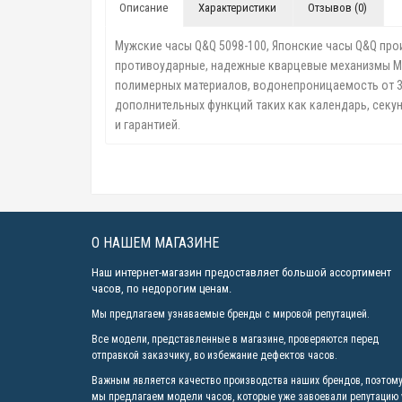
Описание
Характеристики
Отзывов (0)
Мужские часы Q&Q 5098-100, Японские часы Q&Q прои
противоударные, надежные кварцевые механизмы Miyo
полимерных материалов, водонепроницаемость от 30 
дополнительных функций таких как календарь, секу
и гарантией.
О НАШЕМ МАГАЗИНЕ
Наш интернет-магазин предоставляет большой ассортимент
часов, по недорогим ценам.
Мы предлагаем узнаваемые бренды с мировой репутацией.
Все модели, представленные в магазине, проверяются перед
отправкой заказчику, во избежание дефектов часов.
Важным является качество производства наших брендов, поэтом
мы предлагаем модели часов, которые уже завоевали репутацию 