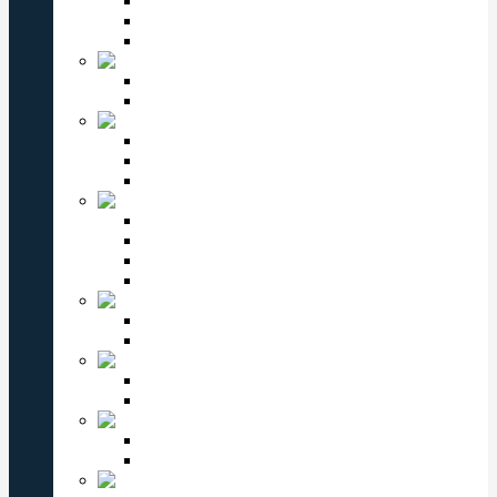
Мужские часы Omax
Женские часы Omax
Детские часы Omax
Romanson
Мужские часы Romanson
Женские часы Romanson
PERFECT
Мужские часы Perfect
Женские часы Perfect
Детские часы Perfect
ВОСТОК
Мужские часы Восток
Женские часы Восток
Восток Командирские
Восток Амфибия
VALERI
Мужские часы Valeri
Женские часы Valeri
ЗАРЯ
Мужские часы Заря
Женские часы Заря
КОМЕТА
Мужские часы Комета
Женские часы Комета
СЛАВА