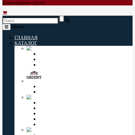
Ваша корзина пуста!
Меню
ГЛАВНАЯ
КАТАЛОГ
Q&Q
Мужские часы Q&Q
Женские часы Q&Q
Детские часы Q&Q
ORIENT
Мужские часы Orient
Женские часы Orient
CASIO
Мужские часы Casio
Женские часы Casio
Casio Pro Trek
Casio Edifice
Casio Baby-G
OMAX