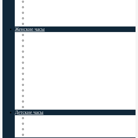
Мужские часы Заря
Мужские часы Комета
Мужские часы Север
Восток Командирские
Casio Baby-G
Женские часы
Женские часы Jordan Kerr
Женские часы Orient
Женские часы Casio
Женские часы Q&Q
Женские часы Omax
Женские часы Perfect
Женские часы Romanson
Женские часы Восток
Женские часы Слава
Женские часы Valeri
Женские часы Заря
Женские часы Комета
Женские часы Север
Casio Baby-G
Детские часы
Детские часы Q&Q
Детские часы Omax
Детские часы Perfect
Casio Baby-G