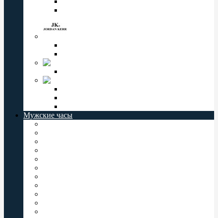
Мужские часы Слава
Женские часы Слава
Jordan Kerr
Женские часы Jordan Kerr
Мужские часы Jordan Kerr
VECTOR
Мужские часы Vector
СЕВЕР
Мужские часы Север
Женские часы Север
Север РОССИЯ
Мужские часы
Мужские часы Casio
Мужские часы Orient
Мужские часы Восток
Мужские часы Q&Q
Мужские часы Слава
Мужские часы Omax
Мужские часы Romanson
Мужские часы Perfect
Мужские часы Jordan Kerr
Мужские часы Vector
Мужские часы Valeri