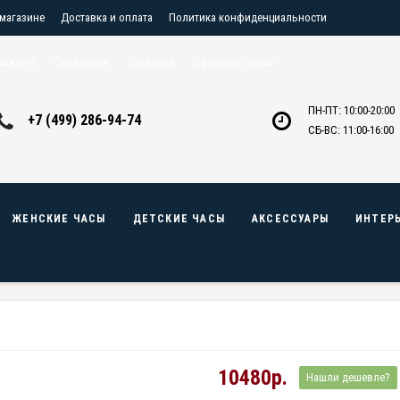
 магазине
Доставка и оплата
Политика конфиденциальности
птовикам
Контакты
аккаунт
Сравнение
Закладки
Оформить заказ
ПН-ПТ: 10:00-20:00
+7 (499) 286-94-74
СБ-ВС: 11:00-16:00
ЖЕНСКИЕ ЧАСЫ
ДЕТСКИЕ ЧАСЫ
АКСЕССУАРЫ
ИНТЕР
10480р.
Нашли дешевле?