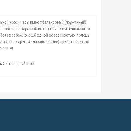
льной кожи, часы имеют балансовый (пружинный)
ов стёкол, поцарапать его практически невозможно
о более бережно, ещё одной особенностью, почему
 метров по другой классификации) принято считать
з строя.
ый и товарный чеки.