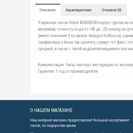
Описание
Характеристики
Отзывов (0)
У мужских часов Orient AG00003B корпус сделан из
механизм, точность хода от +40 до -20 секунд за с
(имеет значение 9 по шкале твёрдости Мооса), одн
сапфировые стёкла так ценятся, служит тот факт, ч
средней, в часах с такой водонепроницаемостью вы м
Комплектация: Часы, паспорт, инструкция по эксплу
Гарантия: 1 год от производителя
О НАШЕМ МАГАЗИНЕ
Наш интернет-магазин предоставляет большой ассортимент
часов, по недорогим ценам.