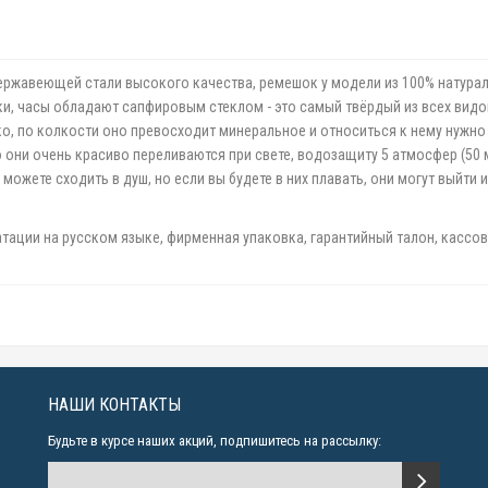
 нержавеющей стали высокого качества, ремешок у модели из 100% натура
утки, часы обладают сапфировым стеклом - это самый твёрдый из всех вид
ако, по колкости оно превосходит минеральное и относиться к нему нужн
то они очень красиво переливаются при свете, водозащиту 5 атмосфер (50
ожете сходить в душ, но если вы будете в них плавать, они могут выйти и
атации на русском языке, фирменная упаковка, гарантийный талон, кассов
НАШИ КОНТАКТЫ
Будьте в курсе наших акций, подпишитесь на рассылку: