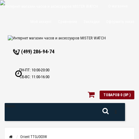
О магазине
Доставка и
Мой аккаунт
Сравнение
Закладки
Оформить заказ
оплата
Политика
+7 (499) 286-94-74
конфиденциальн
Оптовикам
ПН-ПТ: 10:00-20:00
СБ-ВС: 11:00-16:00
Контакты
ТОВАРОВ 0 (0Р.)
Меню
Orient TT0J003W