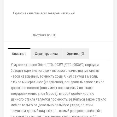
Гарантия качества всех товаров магазина!
Доставка по РФ
Описание
Характеристики
Отзывов (0)
У мужских часов Orient TT0J003W [FTT0J003W0] корпус и
браслет сделаны из стали высокого качества, механизм
часов кварцевый, точность хода +/- 20 секунд в месяц,
стекло минеральное (кварцевое), поцарапать такое стекло
довольно сложно (оно имеет показатель 7 по шкале
твёрдости минералов Мооса), второй особенностью
данного стекла является прочность, разбиться такое стекло
может только от довольно сильного удара, по этим
причинам данный вид стёкол - самый распространённый в
часовой индустрии, часы имеют класс водозащиты 10