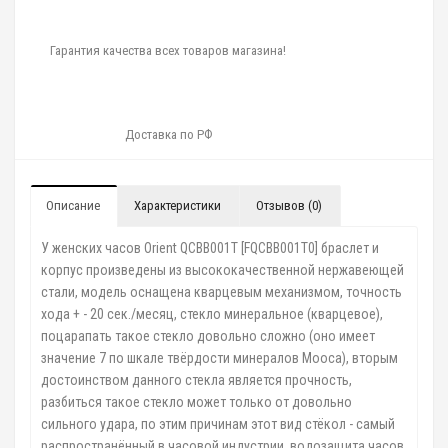
Гарантия качества всех товаров магазина!
Доставка по РФ
Описание
Характеристики
Отзывов (0)
У женских часов Orient QCBB001T [FQCBB001T0] браслет и
корпус произведены из высококачественной нержавеющей
стали, модель оснащена кварцевым механизмом, точность
хода + - 20 сек./месяц, стекло минеральное (кварцевое),
поцарапать такое стекло довольно сложно (оно имеет
значение 7 по шкале твёрдости минералов Мооса), вторым
достоинством данного стекла является прочность,
разбиться такое стекло может только от довольно
сильного удара, по этим причинам этот вид стёкол - самый
распространённый в часовой индустрии, водозащита часов