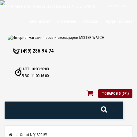
О магазине
Доставка и
Мой аккаунт
Сравнение
Закладки
Оформить заказ
оплата
Политика
+7 (499) 286-94-74
конфиденциальн
Оптовикам
ПН-ПТ: 10:00-20:00
СБ-ВС: 11:00-16:00
Контакты
ТОВАРОВ 0 (0Р.)
Меню
Orient NQ1S001W