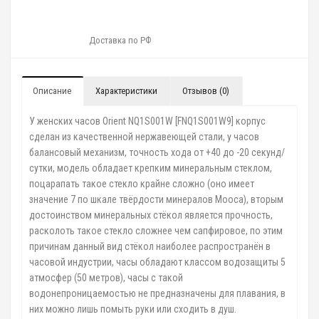
Доставка по РФ
Описание
Характеристики
Отзывов (0)
У женских часов Orient NQ1S001W [FNQ1S001W9] корпус
сделан из качественной нержавеющей стали, у часов
балансовый механизм, точность хода от +40 до -20 секунд/
сутки, модель обладает крепким минеральным стеклом,
поцарапать такое стекло крайне сложно (оно имеет
значение 7 по шкале твёрдости минералов Мооса), вторым
достоинством минеральных стёкол является прочность,
расколоть такое стекло сложнее чем сапфировое, по этим
причинам данный вид стёкол наиболее распространён в
часовой индустрии, часы обладают классом водозащиты 5
атмосфер (50 метров), часы с такой
водонепроницаемостью не предназначены для плавания, в
них можно лишь помыть руки или сходить в душ.