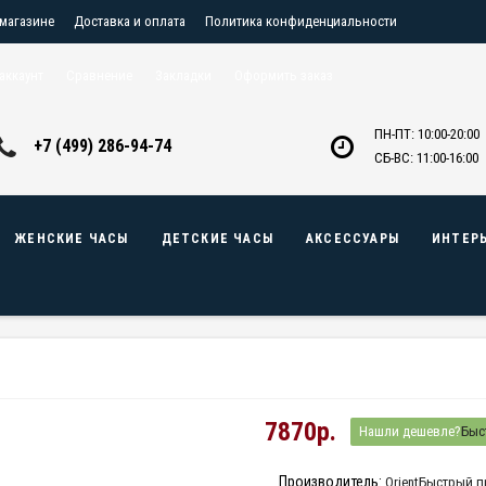
 магазине
Доставка и оплата
Политика конфиденциальности
птовикам
Контакты
аккаунт
Сравнение
Закладки
Оформить заказ
ПН-ПТ: 10:00-20:00
+7 (499) 286-94-74
СБ-ВС: 11:00-16:00
ЖЕНСКИЕ ЧАСЫ
ДЕТСКИЕ ЧАСЫ
АКСЕССУАРЫ
ИНТЕР
7870р.
Нашли дешевле?
Быс
Производитель:
Orient
Быстрый п