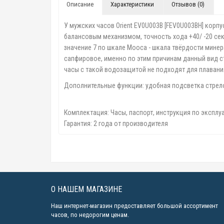
Описание
Характеристики
Отзывов (0)
У мужских часов Orient EV0U003B [FEV0U003BH] корп
балансовым механизмом, точность хода +40/ -20 сек
значение 7 по шкале Мооса - шкала твёрдости мине
сапфировое, именно по этим причинам данный вид с
часы с такой водозащитой не подходят для плавания
Дополнительные функции: удобная подсветка стрел
Комплектация: Часы, паспорт, инструкция по эксплу
Гарантия: 2 года от производителя
О НАШЕМ МАГАЗИНЕ
Наш интернет-магазин предоставляет большой ассортимент
часов, по недорогим ценам.