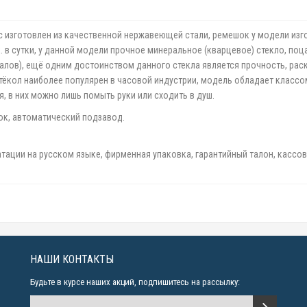
ус изготовлен из качественной нержавеющей стали, ремешок у модели из
. в сутки, у данной модели прочное минеральное (кварцевое) стекло, поц
ралов), ещё одним достоинством данного стекла является прочность, рас
тёкол наиболее популярен в часовой индустрии, модель обладает классо
, в них можно лишь помыть руки или сходить в душ.
ок, автоматический подзавод.
атации на русском языке, фирменная упаковка, гарантийный талон, кассов
НАШИ КОНТАКТЫ
Будьте в курсе наших акций, подпишитесь на рассылку: