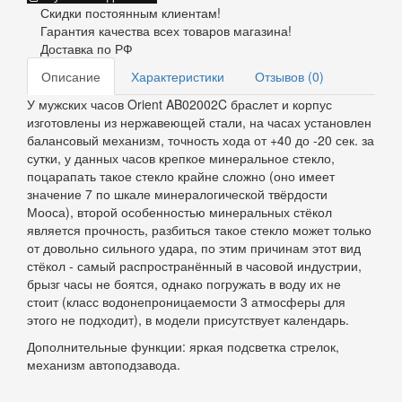
Скидки постоянным клиентам!
Гарантия качества всех товаров магазина!
Доставка по РФ
Описание
Характеристики
Отзывов (0)
У мужских часов Orient AB02002C браслет и корпус
изготовлены из нержавеющей стали, на часах установлен
балансовый механизм, точность хода от +40 до -20 сек. за
сутки, у данных часов крепкое минеральное стекло,
поцарапать такое стекло крайне сложно (оно имеет
значение 7 по шкале минералогической твёрдости
Мооса), второй особенностью минеральных стёкол
является прочность, разбиться такое стекло может только
от довольно сильного удара, по этим причинам этот вид
стёкол - самый распространённый в часовой индустрии,
брызг часы не боятся, однако погружать в воду их не
стоит (класс водонепроницаемости 3 атмосферы для
этого не подходит), в модели присутствует календарь.
Дополнительные функции: яркая подсветка стрелок,
механизм автоподзавода.