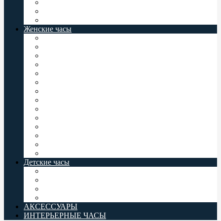
Мужские часы Север
Восток Командирские
Casio Baby-G
Женские часы
Женские часы Jordan Kerr
Женские часы Orient
Женские часы Casio
Женские часы Q&Q
Женские часы Omax
Женские часы Perfect
Женские часы Romanson
Женские часы Восток
Женские часы Слава
Женские часы Valeri
Женские часы Заря
Женские часы Комета
Женские часы Север
Casio Baby-G
Детские часы
Детские часы Q&Q
Детские часы Omax
Детские часы Perfect
Casio Baby-G
АКСЕССУАРЫ
ИНТЕРЬЕРНЫЕ ЧАСЫ