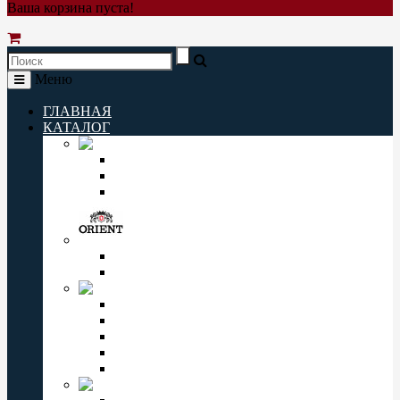
Ваша корзина пуста!
Меню
ГЛАВНАЯ
КАТАЛОГ
Q&Q
Мужские часы Q&Q
Женские часы Q&Q
Детские часы Q&Q
ORIENT
Мужские часы Orient
Женские часы Orient
CASIO
Мужские часы Casio
Женские часы Casio
Casio Pro Trek
Casio Edifice
Casio Baby-G
OMAX