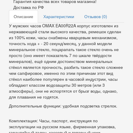
Гарантия качества всех товаров магазина!
Доставка по РФ
Описание
Характеристики
Отзывов (0)
У мужских часов OMAX EA00R22A корпус изготовлен из
нержавеющей стали высокого качества, ремешок сделан
из 100% кожи, часы снабжены кварцевым механизмом,
точность хода + - 20 секунд/месяц, у данной модели
минеральное стекло, поцарапать такое стекло очень не
просто (оно имеет показатель 7 по шкале твёрдости
минералов), ещё одним достоинством минеральных
стёкол является прочность, разбить такое стекло сложнее
чем сапфировое, именно по этим причинам этот вид
стёкол наиболее популярен в часовой индустрии, часы
обладают классом водозащиты 30 метров (или 3
атмосферы), они не испортятся от брызг воды, однако,
для плавания не годятся.
Дополнительные функции: удобная подсветка стрелок.
Комплектация: Часы, паспорт, инструкция по
эксплуатации на русском языке, фирменная упаковка,
гарантийный талон, кассовый и товарный чеки.