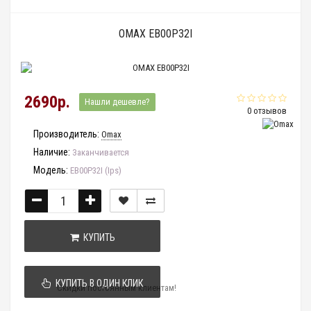
OMAX EB00P32I
2690р.
Нашли дешевле?
0 отзывов
Производитель:
Omax
Наличие:
Заканчивается
Модель:
EB00P32I (Ips)
КУПИТЬ
КУПИТЬ В ОДИН КЛИК
Скидки постоянным клиентам!