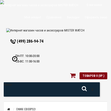
О магазине
Доставка и
Мой аккаунт
Сравнение
Закладки
Оформить заказ
оплата
Политика
+7 (499) 286-94-74
конфиденциальн
Оптовикам
ПН-ПТ: 10:00-20:00
СБ-ВС: 11:00-16:00
Контакты
ТОВАРОВ 0 (0Р.)
Меню
OMAX EB00P32I