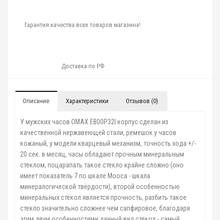
Гарантия качества всех товаров магазина!
Доставка по РФ
Описание
Характеристики
Отзывов (0)
У мужских часов OMAX EB00P32I корпус сделан из
качественной нержавеющей стали, ремешок у часов
кожаный, у модели кварцевый механизм, точность хода +/-
20 сек. в месяц, часы обладают прочным минеральным
стеклом, поцарапать такое стекло крайне сложно (оно
имеет показатель 7 по шкале Мооса - шкала
минералогической твёрдости), второй особенностью
минеральных стёкол является прочность, разбить такое
стекло значительно сложнее чем сапфировое, благодаря
этим двум особенностями данный вид стёкол - самый