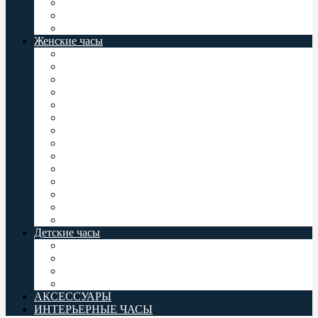
Мужские часы Север
Восток Командирские
Casio Baby-G
Женские часы
Женские часы Jordan Kerr
Женские часы Orient
Женские часы Casio
Женские часы Q&Q
Женские часы Omax
Женские часы Perfect
Женские часы Romanson
Женские часы Восток
Женские часы Слава
Женские часы Valeri
Женские часы Заря
Женские часы Комета
Женские часы Север
Casio Baby-G
Детские часы
Детские часы Q&Q
Детские часы Omax
Детские часы Perfect
Casio Baby-G
АКСЕССУАРЫ
ИНТЕРЬЕРНЫЕ ЧАСЫ