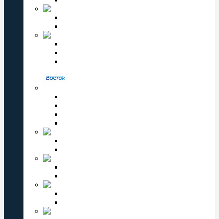
Romanson
Мужские часы Romanson
Женские часы Romanson
PERFECT
Мужские часы Perfect
Женские часы Perfect
Детские часы Perfect
ВОСТОК
Мужские часы Восток
Женские часы Восток
Восток Командирские
Восток Амфибия
VALERI
Мужские часы Valeri
Женские часы Valeri
ЗАРЯ
Мужские часы Заря
Женские часы Заря
КОМЕТА
Мужские часы Комета
Женские часы Комета
СЛАВА