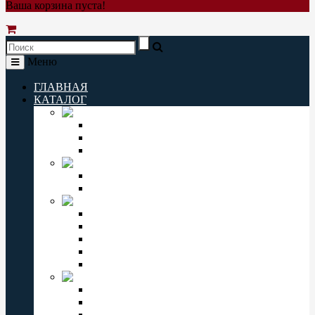
Ваша корзина пуста!
Меню
ГЛАВНАЯ
КАТАЛОГ
Q&Q
Мужские часы Q&Q
Женские часы Q&Q
Детские часы Q&Q
ORIENT
Мужские часы Orient
Женские часы Orient
CASIO
Мужские часы Casio
Женские часы Casio
Casio Pro Trek
Casio Edifice
Casio Baby-G
OMAX
Мужские часы Omax
Женские часы Omax
Детские часы Omax