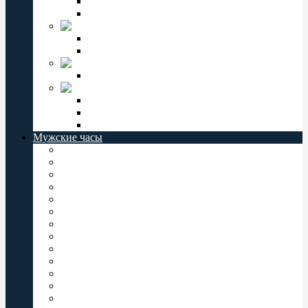
Мужские часы Слава
Женские часы Слава
Jordan Kerr
Женские часы Jordan Kerr
Мужские часы Jordan Kerr
VECTOR
Мужские часы Vector
СЕВЕР
Мужские часы Север
Женские часы Север
Север РОССИЯ
Мужские часы
Мужские часы Casio
Мужские часы Orient
Мужские часы Восток
Мужские часы Q&Q
Мужские часы Слава
Мужские часы Omax
Мужские часы Romanson
Мужские часы Perfect
Мужские часы Jordan Kerr
Мужские часы Vector
Мужские часы Valeri
Мужские часы Заря
Мужские часы Комета