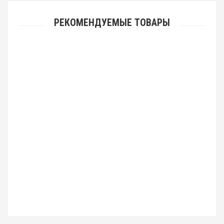
РЕКОМЕНДУЕМЫЕ ТОВАРЫ
JORDAN KERR M905 №0633
1240р.
JORDAN KERR 0916 IPG №1614
2330р.
JORDAN KERR 0915 IPG №1584
2260р.
JORDAN KERR 15679g №0809
2220р.