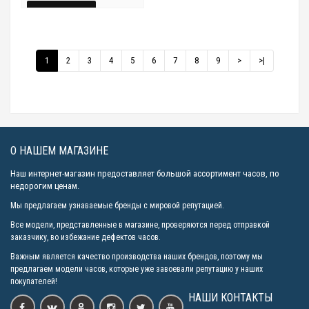
КУПИТЬ
БЫСТРЫЙ
Быстрый
Быстрый
ПРОСМОТР
1
2
3
4
5
6
7
8
9
>
>|
просмотр
просмотр
О НАШЕМ МАГАЗИНЕ
Наш интернет-магазин предоставляет большой ассортимент часов, по
недорогим ценам.
Мы предлагаем узнаваемые бренды с мировой репутацией.
Все модели, представленные в магазине, проверяются перед отправкой
заказчику, во избежание дефектов часов.
Важным является качество производства наших брендов, поэтому мы
предлагаем модели часов, которые уже завоевали репутацию у наших
покупателей!
НАШИ КОНТАКТЫ