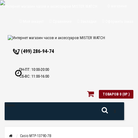
О магазине
Доставка и
Мой аккаунт
Сравнение
Закладки
Оформить заказ
оплата
Политика
+7 (499) 286-94-74
конфиденциальн
Оптовикам
ПН-ПТ: 10:00-20:00
СБ-ВС: 11:00-16:00
Контакты
ТОВАРОВ 0 (0Р.)
Меню
Casio MTP-1379D-7B