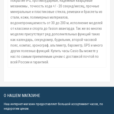
покрытие IPG, противоударные, надежные кварцевые
механизмы , точность хода +/ - 20 секунд/месяц, прочные
минеральные и пластиковые стекла, ремешки и браслеты из
стали, кожи, полимерных материалов,
водонепроницаемость от 30 до 200 м, исполнение моделей
от классики и спорта до fasion авангарда. Так же во многих
моделях присутствует ряд дополнительных функций таких
как календарь, секундомер, будильник, второй часовой
пояс, компас, хронограф, альтиметр, барометр, GPS и много
других полезных функций. Купить часы Casio Вы можете у
нас по самым приемлемым ценам с доставкой почтой по
всей России и гарантией.
О НАШЕМ МАГАЗИНЕ
Наш интернет-магазин предоставляет большой ассортимент часов, по
недорогим ценам.