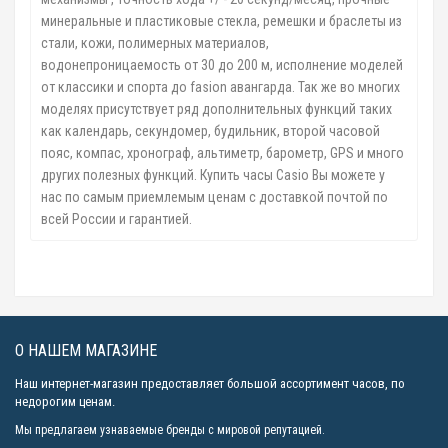
минеральные и пластиковые стекла, ремешки и браслеты из
стали, кожи, полимерных материалов,
водонепроницаемость от 30 до 200 м, исполнение моделей
от классики и спорта до fasion авангарда. Так же во многих
моделях присутствует ряд дополнительных функций таких
как календарь, секундомер, будильник, второй часовой
пояс, компас, хронограф, альтиметр, барометр, GPS и много
других полезных функций. Купить часы Casio Вы можете у
нас по самым приемлемым ценам с доставкой почтой по
всей России и гарантией.
О НАШЕМ МАГАЗИНЕ
Наш интернет-магазин предоставляет большой ассортимент часов, по
недорогим ценам.
Мы предлагаем узнаваемые бренды с мировой репутацией.