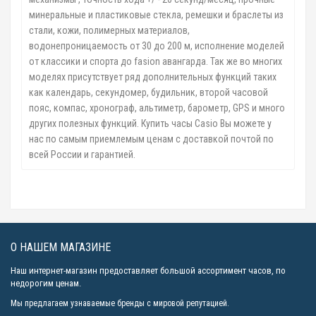
минеральные и пластиковые стекла, ремешки и браслеты из
стали, кожи, полимерных материалов,
водонепроницаемость от 30 до 200 м, исполнение моделей
от классики и спорта до fasion авангарда. Так же во многих
моделях присутствует ряд дополнительных функций таких
как календарь, секундомер, будильник, второй часовой
пояс, компас, хронограф, альтиметр, барометр, GPS и много
других полезных функций. Купить часы Casio Вы можете у
нас по самым приемлемым ценам с доставкой почтой по
всей России и гарантией.
О НАШЕМ МАГАЗИНЕ
Наш интернет-магазин предоставляет большой ассортимент часов, по
недорогим ценам.
Мы предлагаем узнаваемые бренды с мировой репутацией.