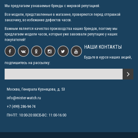
Быстрый просмотр
Мы предлагаем узнаваемые бренды с мировой репутацией.
Все модели, представленные в магазине, проверяются перед отправкой
заказчику, во избежание дефектов часов.
Важным является качество производства наших брендов, поэтому мы
предлагаем модели часов, которые уже завоевали репутацию у наших
покупателей!
НАШИ КОНТАКТЫ
Casio G-SHOCK GA-700SKZ-7A
Быстрый просмотр
9290р.
Будьте в курсе наших акций,
Быстрый просмотр
подпишитесь на рассылку:
Casio G-SHOCK GA-110BC-7A
Быстрый просмотр
8490р.
Москва, Генерала Кузнецова, д. 53
info@mister-watch.ru
+7 (499) 286-94-74
ПН-ПТ: 10:00-20:00СБ-ВС: 11:00-16:00