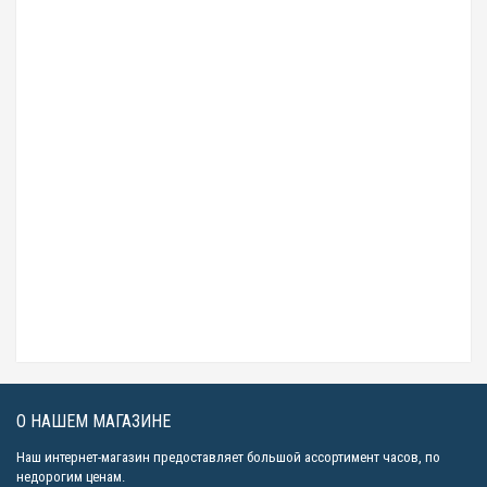
Casio G-SHOCK G-100CU-7A
Быстрый просмотр
6290р.
Быстрый просмотр
Casio G-SHOCK G-100CU-3A
Быстрый просмотр
6290р.
Быстрый просмотр
Casio G-SHOCK GD-100-1A
Быстрый просмотр
6040р.
Быстрый просмотр
Casio G-SHOCK DW-5600M-3E
Быстрый просмотр
6790р.
О НАШЕМ МАГАЗИНЕ
Наш интернет-магазин предоставляет большой ассортимент часов, по
недорогим ценам.