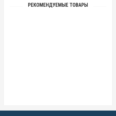
РЕКОМЕНДУЕМЫЕ ТОВАРЫ
Casio Baby-G BGA-225-7A
9990р.
Casio Baby-G BG-6901-7D
6040р.
Casio Baby-G BA-110TP-1A
9890р.
Casio Baby-G BGD-501UM-8E
5690р.