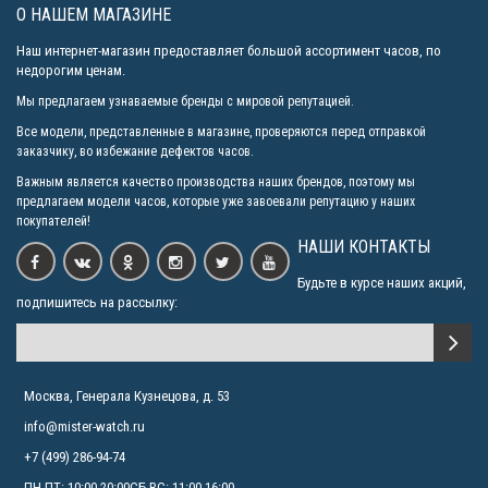
О НАШЕМ МАГАЗИНЕ
Casio Baby-G BG-6903-7C
6040р.
Наш интернет-магазин предоставляет большой ассортимент часов, по
недорогим ценам.
Мы предлагаем узнаваемые бренды с мировой репутацией.
Casio Baby-G BA-120SP-7A
Все модели, представленные в магазине, проверяются перед отправкой
9390р.
заказчику, во избежание дефектов часов.
Важным является качество производства наших брендов, поэтому мы
предлагаем модели часов, которые уже завоевали репутацию у наших
покупателей!
НАШИ КОНТАКТЫ
Будьте в курсе наших акций,
подпишитесь на рассылку:
Москва, Генерала Кузнецова, д. 53
info@mister-watch.ru
+7 (499) 286-94-74
ПН-ПТ: 10:00-20:00СБ-ВС: 11:00-16:00